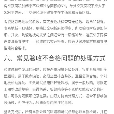
房空鼓面积加起来不应超过总面积的5%，单处空鼓面积不应大于
0.04平方米，且空鼓区域不得集中在主通道和设备区域。
陶瓷防静电地板的验收，首先要逐块检查有无磕边、崩角和裂缝。
陶瓷地板一旦铺好，更换比全钢板麻烦得多，所以验收时应更加仔
细。其次，陶瓷地板与支架之间通常有一层缓冲垫，这层垫子同样
需要具备导电性——验收时若掀开检查，应确认缓冲垫材质和导电
性能符合要求。
六、常见验收不合格问题的处理方式
验收过程中发现的问题，应按严重程度分级处理。接地系统电阻全
面超标，属于致命缺陷，必须全面排查整改，直至复测合格。个别
地板松动异响、少数测试点电阻轻微超标，属于一般缺陷，可限定
工期整改后复验。轻微色差、板缝略宽等不影响功能和安全的问
题，可作为观察项记录在案，由双方协商处理方式，通常不影响验
收通过，但应作为后续质保期内关注的事项。
整改完成后，所有重新处理的区域和测试点都必须重新检测，并在