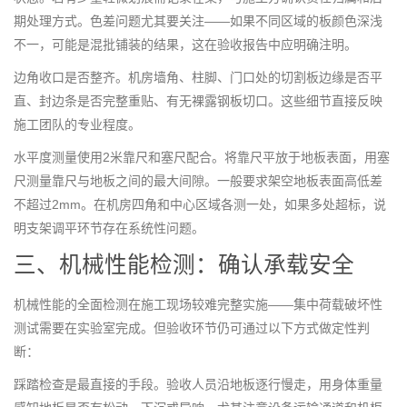
期处理方式。色差问题尤其要关注——如果不同区域的板颜色深浅
不一，可能是混批铺装的结果，这在验收报告中应明确注明。
边角收口是否整齐。机房墙角、柱脚、门口处的切割板边缘是否平
直、封边条是否完整重贴、有无裸露钢板切口。这些细节直接反映
施工团队的专业程度。
水平度测量使用2米靠尺和塞尺配合。将靠尺平放于地板表面，用塞
尺测量靠尺与地板之间的最大间隙。一般要求架空地板表面高低差
不超过2mm。在机房四角和中心区域各测一处，如果多处超标，说
明支架调平环节存在系统性问题。
三、机械性能检测：确认承载安全
机械性能的全面检测在施工现场较难完整实施——集中荷载破坏性
测试需要在实验室完成。但验收环节仍可通过以下方式做定性判
断：
踩踏检查是最直接的手段。验收人员沿地板逐行慢走，用身体重量