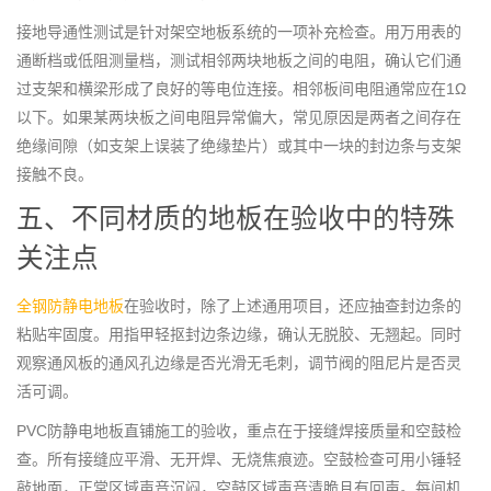
接地导通性测试是针对架空地板系统的一项补充检查。用万用表的
通断档或低阻测量档，测试相邻两块地板之间的电阻，确认它们通
过支架和横梁形成了良好的等电位连接。相邻板间电阻通常应在1Ω
以下。如果某两块板之间电阻异常偏大，常见原因是两者之间存在
绝缘间隙（如支架上误装了绝缘垫片）或其中一块的封边条与支架
接触不良。
五、不同材质的地板在验收中的特殊
关注点
全钢防静电地板
在验收时，除了上述通用项目，还应抽查封边条的
粘贴牢固度。用指甲轻抠封边条边缘，确认无脱胶、无翘起。同时
观察通风板的通风孔边缘是否光滑无毛刺，调节阀的阻尼片是否灵
活可调。
PVC防静电地板直铺施工的验收，重点在于接缝焊接质量和空鼓检
查。所有接缝应平滑、无开焊、无烧焦痕迹。空鼓检查可用小锤轻
敲地面，正常区域声音沉闷，空鼓区域声音清脆且有回声。每间机