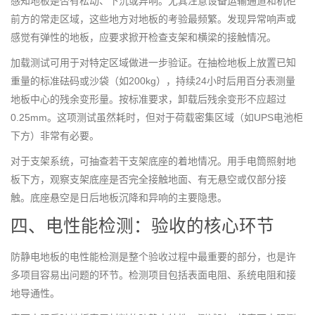
感知地板是否有松动、下沉或异响。尤其注意设备运输通道和机柜
前方的常走区域，这些地方对地板的考验最频繁。发现异常响声或
感觉有弹性的地板，应要求掀开检查支架和横梁的接触情况。
加载测试可用于对特定区域做进一步验证。在抽检地板上放置已知
重量的标准砝码或沙袋（如200kg），持续24小时后用百分表测量
地板中心的残余变形量。按标准要求，卸载后残余变形不应超过
0.25mm。这项测试虽然耗时，但对于荷载密集区域（如UPS电池柜
下方）非常有必要。
对于支架系统，可抽查若干支架底座的着地情况。用手电筒照射地
板下方，观察支架底座是否完全接触地面、有无悬空或仅部分接
触。底座悬空是日后地板沉降和异响的主要隐患。
四、电性能检测：验收的核心环节
防静电地板的电性能检测是整个验收过程中最重要的部分，也是许
多项目容易出问题的环节。检测项目包括表面电阻、系统电阻和接
地导通性。