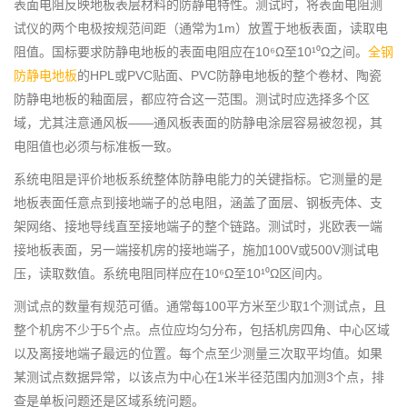
表面电阻反映地板表层材料的防静电特性。测试时，将表面电阻测
试仪的两个电极按规范间距（通常为1m）放置于地板表面，读取电
阻值。国标要求防静电地板的表面电阻应在10⁶Ω至10¹⁰Ω之间。
全钢
防静电地板
的HPL或PVC贴面、PVC防静电地板的整个卷材、陶瓷
防静电地板的釉面层，都应符合这一范围。测试时应选择多个区
域，尤其注意通风板——通风板表面的防静电涂层容易被忽视，其
电阻值也必须与标准板一致。
系统电阻是评价地板系统整体防静电能力的关键指标。它测量的是
地板表面任意点到接地端子的总电阻，涵盖了面层、钢板壳体、支
架网络、接地导线直至接地端子的整个链路。测试时，兆欧表一端
接地板表面，另一端接机房的接地端子，施加100V或500V测试电
压，读取数值。系统电阻同样应在10⁶Ω至10¹⁰Ω区间内。
测试点的数量有规范可循。通常每100平方米至少取1个测试点，且
整个机房不少于5个点。点位应均匀分布，包括机房四角、中心区域
以及离接地端子最远的位置。每个点至少测量三次取平均值。如果
某测试点数据异常，以该点为中心在1米半径范围内加测3个点，排
查是单板问题还是区域系统问题。