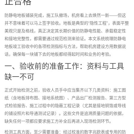
正合格
防静电地板铺装完成，施工队撤场，机房看上去焕然一新——但这
并不意味着可以马上签字验收。地板是典型的“隐性工程”，表面平整
美观只是及格线，真正决定其长期价值的防静电性能、承载稳定性
和接地完整性，都需要通过规范检测来验证。本文系统梳理防静电
地板竣工验收中的各项检测指标与方法，帮助机房建设方用数据说
话，确保每一块铺下去的地板都经得起时间和业务的考验。
一、验收前的准备工作：资料与工具
缺一不可
正式开始检测之前，验收人员手中应当集齐以下几类资料：施工图
纸（含地板排布图、接地系统图）、产品出厂检测报告、第三方型
式检验报告、施工过程中的隐蔽工程记录（尤其是接地铜箔或导线
的铺设照片和导通测试记录）。这些文件是追溯质量问题的依据，
缺失任何一项都应要求施工方补全后再进入现场检测环节。
检测工具方面，至少需要准备：经过校准的数字兆欧表或专用的防