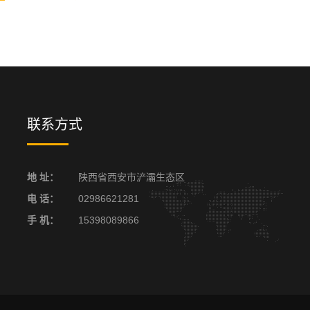
联系方式
地 址：
陕西省西安市浐灞生态区
电 话：
02986621281
手 机：
15398089866