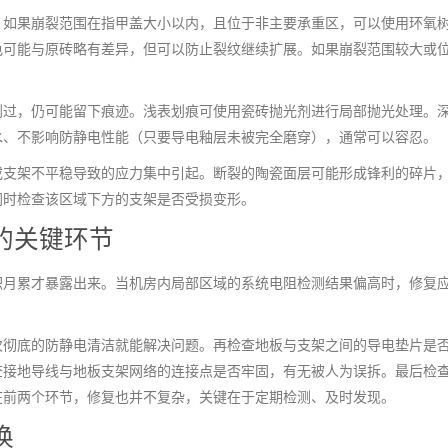
。如果崩裂范围在指甲盖大小以内，且位于非主要承重区，可以使用环氧
色可能与原砖略有差异，但可以防止裂纹继续扩展。如果崩裂范围较大或
。
划过，仍可能留下痕迹。浅表划痕可使用瓷砖抛光剂进行局部抛光处理。
水、不影响防静电性能（只要导电釉层未被完全磨穿），通常可以容忍。
或支架不平稳导致的应力集中引起。断裂的陶瓷面层可能形成锋利的碎片
同时检查该区域下方的支架是否受损变形。
的关键环节
积月累才暴露出来。当机房内局部区域的系统电阻检测结果偏高时，修复
次彻底的防静电清洁就能解决问题。再检查地板与支架之间的导电垫片是
查接地导线与地板支架网络的连接点是否牢固，有无被人为误拆。最后检
在前两个环节，修复也并不复杂，关键在于定期检测、及时发现。
换