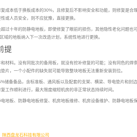
复成本低于换板成本的30%，且修复后不影响安全和功能，则修复是合
整性或人员安全，则不应犹豫，直接更换。
役超过十年的防静电地板，即使修复了眼前的损伤，其他隐性老化问题也
个区域的地板纳入下一次改造计划，系统性地进行更换。
前提
件和材料。没有同批次的备用板，就没有挖补修复的可能；没有同色的焊
电垫片，一个小配件的缺失就可能导致整块地板无法重新安装到位。
5%储备备品，含标准板、通风板以及配套的支架、横梁、导电垫片和封
修复工作顺利进行，最大限度缩短机房的非正常状态持续时间。
静电地板、防静电地板修复、机房地板维修、机房设备维护、防静电地板
荐_陕西盘龙石科技有限公司