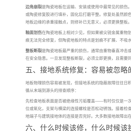
边角崩裂
是陶瓷地板在运输、安装或使用中最常见的损伤
或陶瓷修复胶进行填补，固化后打磨平整。修复处虽然颜
地板边缘的承重接触点，则修补已无意义，必须更换整板
釉面划伤
在陶瓷地板上相对少见，但如果被尖锐金属重物
痕无法完全修复，但陶瓷地板的特点是划痕不扩展、不吸
整板断裂
是陶瓷地板最严重的损伤，通常由重物垂直冲击
在安全隐患。一旦发现整板断裂，必须立即更换，且需要
五、接地系统修复：容易被忽略
地板物理损伤容易被发现，但接地系统的隐蔽故障往往日
循从末端到源头的排查顺序：
先检查地板表面是否被绝缘性污垢覆盖——有时仅仅是一
位或氧化，支架与横梁的连接螺栓是否松动锈蚀。接着检
地端子与建筑接地体的连接是否完好。大多数接地故障出
六、什么时候该修，什么时候该