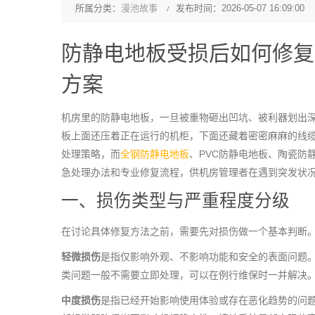
所属分类：
漫池故事
发布时间：2026-05-07 16:09:00
防静电地板受损后如何修复
方案
机房里的防静电地板，一旦被重物砸出凹坑、被利器划出
板上面还压着正在运行的机柜，下面还藏着密密麻麻的线
处理策略，而
全钢防静电地板
、PVC防静电地板、陶瓷防
急处理办法和专业修复流程，供机房管理者在遇到突发状
一、损伤类型与严重程度分级
在讨论具体修复方法之前，需要先对损伤做一个基本判断
轻微损伤
是指仅影响外观、不影响功能和安全的表面问题
类问题一般不需要立即处理，可以在例行维保时一并解决
中度损伤
是指已经开始影响使用体验或存在恶化趋势的问