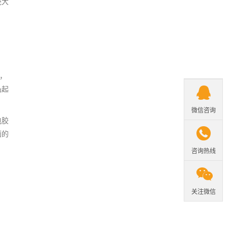
壳大
，
凸起

微信咨询
电胶

面的
咨询热线

关注微信