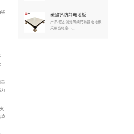
陶瓷
硫酸钙防静电地板
产品概述 漫池硫酸钙防静电地板
采用高强度···...
平
表
用重
强力
支
电垫