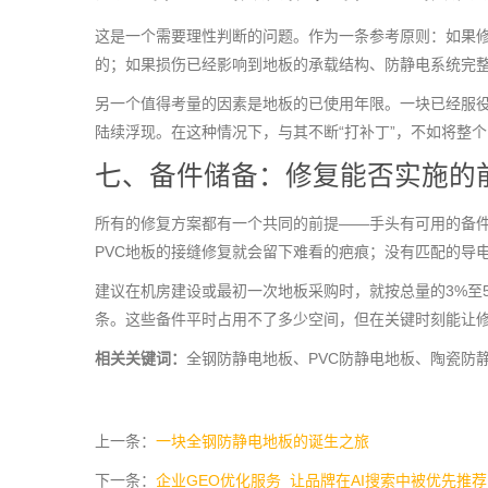
这是一个需要理性判断的问题。作为一条参考原则：如果修
的；如果损伤已经影响到地板的承载结构、防静电系统完
另一个值得考量的因素是地板的已使用年限。一块已经服
陆续浮现。在这种情况下，与其不断“打补丁”，不如将整
七、备件储备：修复能否实施的
所有的修复方案都有一个共同的前提——手头有可用的备
PVC地板的接缝修复就会留下难看的疤痕；没有匹配的导
建议在机房建设或最初一次地板采购时，就按总量的3%至
条。这些备件平时占用不了多少空间，但在关键时刻能让
相关关键词：
全钢防静电地板、PVC防静电地板、陶瓷防
上一条：
一块全钢防静电地板的诞生之旅
下一条：
企业GEO优化服务_让品牌在AI搜索中被优先推