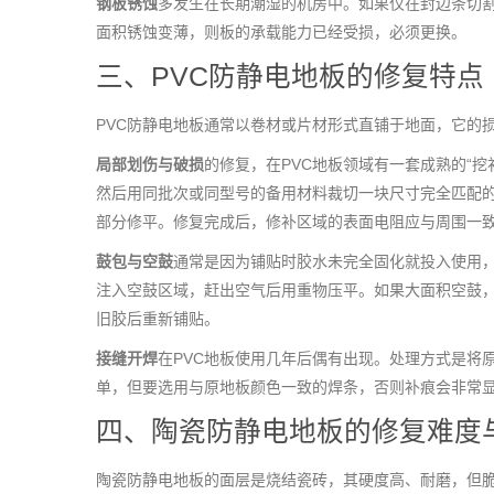
钢板锈蚀
多发生在长期潮湿的机房中。如果仅在封边条切
面积锈蚀变薄，则板的承载能力已经受损，必须更换。
三、PVC防静电地板的修复特点
PVC防静电地板通常以卷材或片材形式直铺于地面，它的
局部划伤与破损
的修复，在PVC地板领域有一套成熟的“
然后用同批次或同型号的备用材料裁切一块尺寸完全匹配的
部分修平。修复完成后，修补区域的表面电阻应与周围一
鼓包与空鼓
通常是因为铺贴时胶水未完全固化就投入使用
注入空鼓区域，赶出空气后用重物压平。如果大面积空鼓
旧胶后重新铺贴。
接缝开焊
在PVC地板使用几年后偶有出现。处理方式是将
单，但要选用与原地板颜色一致的焊条，否则补痕会非常
四、陶瓷防静电地板的修复难度
陶瓷防静电地板的面层是烧结瓷砖，其硬度高、耐磨，但