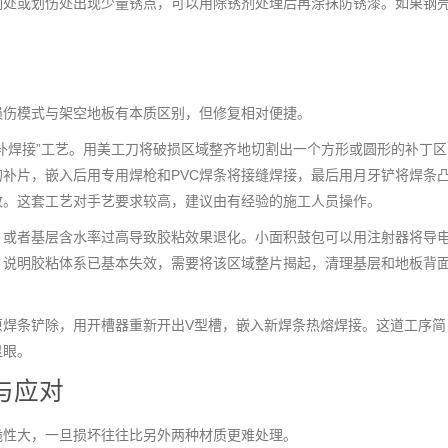
割处或划伤处出现少量锈点，可以用除锈剂处理后再涂抹防锈漆。如果钢
损伤模式与架空地板有本质区别，但修复相对便捷。
挖补焊接”工艺。用美工刀将破损区域整齐地切割出一个方形或圆形的补丁区
补片，嵌入后用专用焊枪和PVC焊条将接缝焊接，最后用月牙铲将焊条
致。这套工艺对手艺要求较高，建议由有经验的施工人员操作。
，或者基层含水率过高导致胶粘效果退化。小面积鼓包可以用注射器将导
，说明胶粘体系已基本失效，需要将该区域整片揭起，清理基层和地板背
原焊条铲除，用开槽器重新开出V型槽，嵌入新焊条热熔焊接。这道工序简
显眼。
与应对
脆性大，一旦损坏往往比另外两种材质更难处理。