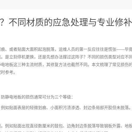
？不同材质的应急处理与专业修
深痕、或者贴面大面积起泡脱落，运维人员的第一反应往往是慌张——毕
缆。是立刻停机更换，还是先想办法撑过这阵子？不同的损伤类型对应不
静电地板这三种主流材质，其修复方法也截然不同。本文梳理了常见损伤
况时参考。
。防静电地板的损伤通常可分为三个等级：
。例如贴面表层的轻微划痕、小面积污渍渗透、封边条局部开胶但未脱落
。
题。例如贴面出现直径数厘米的鼓包、边角封边条脱落导致钢板外露、地