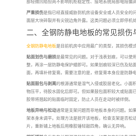
部轻微凹陷但尚不影响机柜稳定性、接地系统局部电阻偏
严重损伤
是指已经直接威胁到机房设备安全或人员安全的
面层大块碎裂并有尖锐边角外露。这类问题必须立即停机
二、
全钢防静电地板
的常见损伤
全钢防静电地板
是目前机房中应用最广的类型，其损伤模
贴面划伤与磨损
是最常见的问题。对于浅表划痕，可以使
整，再涂一层防静电保护蜡即可。如果划痕较深已伤及贴
面，再填补修复膏。需要注意的是，修复膏本身应是防静
贴面鼓包与剥离
的根源通常是湿气入侵或胶层老化。小面
物压平，待胶水固化后即可。但如果鼓包面积较大或贴面
胶带将翘起的贴面临时固定，防止人员在走动时被绊倒。
地板异响与松动
通常是支架问题而非地板本身的问题。如果
架本身未调平。处理方法是掀开该地板，检查支架是否松
片，重新铺上地板后用橡胶锤轻敲四角，确认无异响。