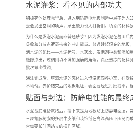
水泥灌浆：看不见的内部功夫
钢板壳体处理完毕后，进入到防静电地板制造中最不为人
去会发出空洞的响声，承重能力也大打折扣。填充的材料
为什么是发泡水泥而非普通砂浆？因为发泡水泥在凝固后
吸收和分散点荷载带来的冲击能量。普通砂浆填充的地板
泡水泥的配比——水泥标号、水灰比、发泡剂种类和添加
缝隙渗出，过稠则填不满加强筋的角落。真正熟练的配料
批次做出微调。
浇注完成后，填满水泥的壳体进入恒温恒湿养护室，在受
不均匀。养护结束后的地板毛坯，表面要经过打磨找平，
贴面与封边：防静电性能的最终
水泥基底准备就绪后，接下来是为地板贴上防静电面层。常见
三聚氰胺树脂的多层牛皮纸和装饰纸在高温高压下压制而成
合需要长时间站立的操作区域。