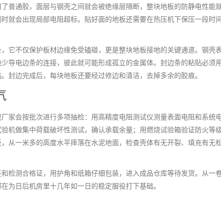
用了普通胶，面层与钢壳之间就会被绝缘层隔断，整块地板的防静电性能
测时就会出现局部电阻超标。贴好面的地板还需要在热压机下保压一段时
条，它不仅保护板材边缘免受磕碰，更是整块地板接地的关键通道。钢壳
缺少导电边条的连接，彼此就可能形成孤立的金属体。封边条的粘贴必须
贴。封边完成后，每块地板还要经过修边和清洁，去掉多余的胶痕。
气
规厂家会按批次进行多项抽检：用高精度电阻测试仪测量表面电阻和系统
试验机做集中荷载破坏性测试，确认承载余量；用燃烧试验箱验证防火等
板，从一米多的高度水平摔落在水泥地面，检查壳体有无开裂、填充有无
签和检测合格证，用护角和纸箱仔细包装，进入成品仓库等待发货。从一
都在为日后机房里十几年如一日的稳定服役打下基础。