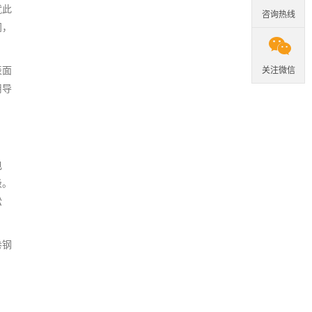
就此
咨询热线
间，

表面
关注微信
用导
电
级。
松
卷钢