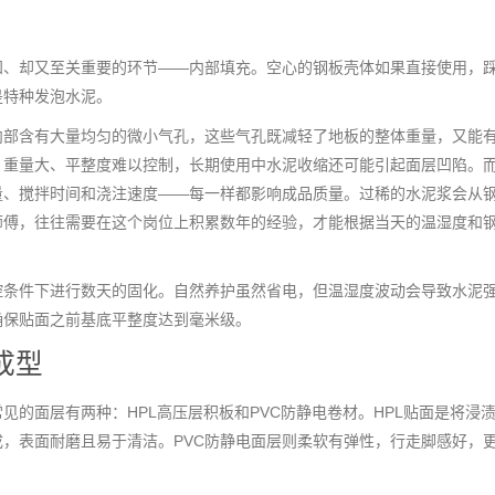
知、却又至关重要的环节——内部填充。空心的钢板壳体如果直接使用，
是特种发泡水泥。
内部含有大量均匀的微小气孔，这些气孔既减轻了地板的整体重量，又能
，重量大、平整度难以控制，长期使用中水泥收缩还可能引起面层凹陷。
量、搅拌时间和浇注速度——每一样都影响成品质量。过稀的水泥浆会从
师傅，往往需要在这个岗位上积累数年的经验，才能根据当天的温湿度和
控条件下进行数天的固化。自然养护虽然省电，但温湿度波动会导致水泥
确保贴面之前基底平整度达到毫米级。
成型
的面层有两种：HPL高压层积板和PVC防静电卷材。HPL贴面是将浸
，表面耐磨且易于清洁。PVC防静电面层则柔软有弹性，行走脚感好，