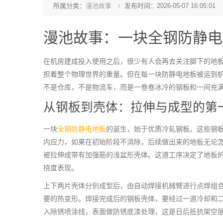
所属分类：
漫池故事
发布时间：2026-05-07 16:05:01
漫池故事：一块
全钢防静电
在机房建成投入使用之后，很少有人会再去关注脚下的地
担着整个物理世界的重量。但在每一块防静电地板被运到
不是仓库，不是物流车，而是一卷卷冰冷的钢板和一间充
从钢板到壳体：拉伸与成型的第
一块
全钢防静电地板
的诞生，始于优质冷轧钢板。这些钢
内应力，如果在初始阶段不消除，后续做出来的地板无论
被拉伸成带有加强筋的浅盆形壳体。这道工序决定了地板
挠度表现。
上下两片壳体分别成型后，由自动焊接机械臂进行点焊组
要的热变形。焊接完成后的钢板壳体，要经过一道冷却和
入除锈喷涂线，表面做防锈底漆处理，这是日后抵抗架空