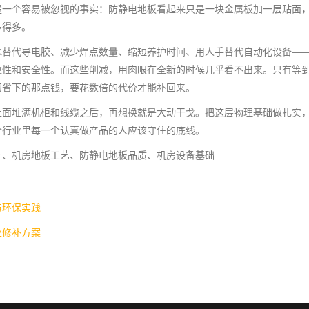
楚一个容易被忽视的事实：防静电地板看起来只是一块金属板加一层贴面
多得多。
水替代导电胶、减少焊点数量、缩短养护时间、用人手替代自动化设备—
靠性和安全性。而这些削减，用肉眼在全新的时候几乎看不出来。只有等
初省下的那点钱，要花数倍的代价才能补回来。
上面堆满机柜和线缆之后，再想换就是大动干戈。把这层物理基础做扎实
个行业里每一个认真做产品的人应该守住的底线。
产、机房地板工艺、防静电地板品质、机房设备基础
与环保实践
业修补方案