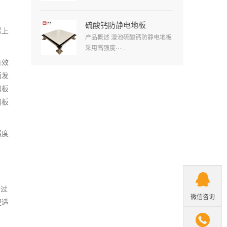
硫酸钙防静电地板
踩上
产品概述 漫池硫酸钙防静电地板
采用高强度···...
有效
而发
钢板
钢板
强度

渍过
微信咨询
更适
