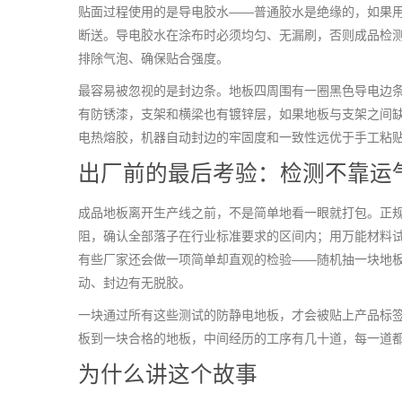
贴面过程使用的是导电胶水——普通胶水是绝缘的，如果
断送。导电胶水在涂布时必须均匀、无漏刷，否则成品检
排除气泡、确保贴合强度。
最容易被忽视的是封边条。地板四周围有一圈黑色导电边
有防锈漆，支架和横梁也有镀锌层，如果地板与支架之间
电热熔胶，机器自动封边的牢固度和一致性远优于手工粘
出厂前的最后考验：检测不靠运
成品地板离开生产线之前，不是简单地看一眼就打包。正
阻，确认全部落子在行业标准要求的区间内；用万能材料
有些厂家还会做一项简单却直观的检验——随机抽一块地
动、封边有无脱胶。
一块通过所有这些测试的防静电地板，才会被贴上产品标
板到一块合格的地板，中间经历的工序有几十道，每一道
为什么讲这个故事