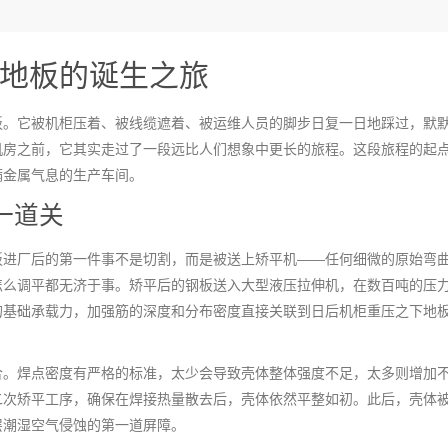
地板
的诞生之旅
板。它被机柜压着、被线缆遮着、被运维人员的脚步日复一日地踩过，默
机房之前，它其实走过了一段远比人们想象中更长的旅程。这段旅程的起
满金属气息的生产车间。
一道关
板进厂后的第一件事不是切割，而是被送上矫平机——任何细微的原始弯
怎么调平都无济于事。矫平后的钢板送入大型液压拉伸机，在数百吨的压
的基础承载力，加强筋的深度和分布密度直接关联到日后机柜重压之下地
合。焊点密度有严格的标准，太少会导致壳体整体强度不足，太多则增加
二次矫平工序，确保在焊接热量散去后，壳体依然平整如初。此后，壳体
层潮湿空气侵蚀的第一道屏障。