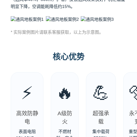
明显下降，空调能耗降低约15%。
* 实际案例图片请联系客服获取，以上为示意图。
核心优势
⚡
🔥
💪
高效防静
A级防
超强承
永
电
火
载
表面电阻
不燃材
集中载荷
重