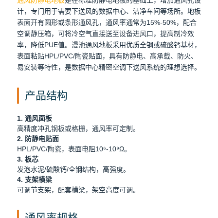
计，专门用于需要下送风的数据中心、洁净车间等场所。地板
表面开有圆形或条形通风孔，通风率通常为15%-50%，配合
空调静压箱，可将冷空气直接送至设备进风口，提高制冷效
率，降低PUE值。漫池通风地板采用优质全钢或硫酸钙基材，
表面粘贴HPL/PVC/陶瓷贴面，具有防静电、高承载、防火、
易安装等特性，是数据中心精密空调下送风系统的理想选择。
产品结构
1. 通风面板
高精度冲孔钢板或格栅，通风率可定制。
2. 防静电贴面
HPL/PVC/陶瓷，表面电阻10⁶-10⁹Ω。
3. 板芯
发泡水泥/硫酸钙/全钢结构，高强度。
4. 支架横梁
可调节支架，配套横梁，架空高度可调。
通风率规格