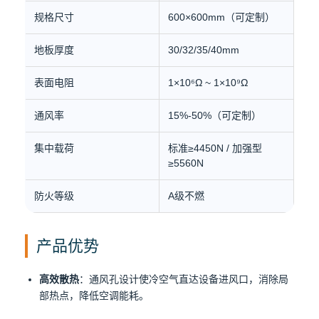
规格尺寸
600×600mm（可定制）
地板厚度
30/32/35/40mm
表面电阻
1×10⁶Ω ~ 1×10⁹Ω
通风率
15%-50%（可定制）
集中载荷
标准≥4450N / 加强型
≥5560N
防火等级
A级不燃
产品优势
高效散热
：通风孔设计使冷空气直达设备进风口，消除局
部热点，降低空调能耗。