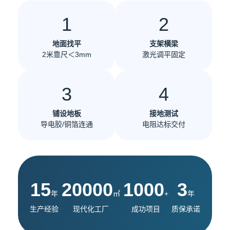
1
2
地面找平
支架横梁
2米靠尺＜3mm
激光调平固定
3
4
铺设地板
接地测试
导电胶/铜箔连通
电阻达标交付
15
20000
1000
3
年
㎡
+
年
生产经验
现代化工厂
成功项目
质保承诺