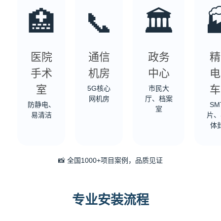
🏥
📞
🏛️

医院
通信
政务
精
手术
机房
中心
电
室
车
5G核心
市民大
网机房
厅、档案
防静电、
SM
室
易清洁
片、
体
📸 全国1000+项目案例，品质见证
专业安装流程