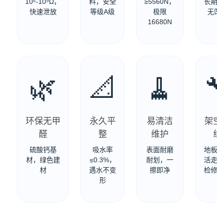
10⁶-10⁹Ω，
料，安全
≥5560N，
长
快速泄放
等级A级
极限
无
16680N
🌿
📐
🧹
环保无甲
永久平
易清洁
架
醛
整
维护
硫酸钙基
吸水率
表面耐磨
地
材，绿色建
≤0.3%，
耐划，一
活
材
遇水不变
擦即净
检
形