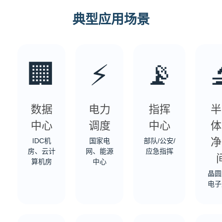
典型应用场景
🏢
⚡
📡

数据
电力
指挥
半
中心
调度
中心
体
净
IDC机
国家电
部队/公安/
房、云计
网、能源
应急指挥
算机房
中心
晶圆
电子